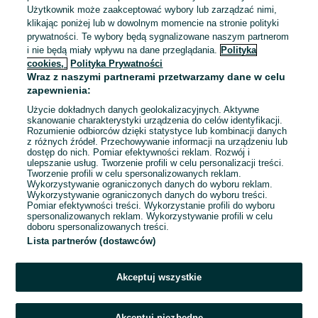
MEDICINE | Warszawa Ursus | 1/2 etatu
Użytkownik może zaakceptować wybory lub zarządzać nimi,
BrandBQ Sp. z o. o.
3/4 etatu | Praca | Umowa o pracę |
klikając poniżej lub w dowolnym momencie na stronie polityki
Umowa zlecenie
prywatności. Te wybory będą sygnalizowane naszym partnerom
Warszawa
, Ursus
i nie będą miały wpływu na dane przeglądania.
Polityka
Niepełny etat
Umowa o pracę, Umowa zlecenie
cookies,
Polityka Prywatności
Wraz z naszymi partnerami przetwarzamy dane w celu
Doświadczenie nie jest wymagane
zapewnienia:
Dyspozycyjność: Praca zmianowa, Praca w weekendy
Użycie dokładnych danych geolokalizacyjnych. Aktywne
Miejsce pracy: W siedzibie firmy
skanowanie charakterystyki urządzenia do celów identyfikacji.
Rozumienie odbiorców dzięki statystyce lub kombinacji danych
z różnych źródeł. Przechowywanie informacji na urządzeniu lub
Odświeżono dnia 27 lipca 2026
dostęp do nich. Pomiar efektywności reklam. Rozwój i
ulepszanie usług. Tworzenie profili w celu personalizacji treści.
Tworzenie profili w celu spersonalizowanych reklam.
Wykorzystywanie ograniczonych danych do wyboru reklam.
Wykorzystywanie ograniczonych danych do wyboru treści.
Pomiar efektywności treści. Wykorzystanie profili do wyboru
spersonalizowanych reklam. Wykorzystywanie profili w celu
doboru spersonalizowanych treści.
Lista partnerów (dostawców)
Akceptuj wszystkie
Akceptuj niezbędne